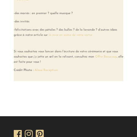
-des mariés : en premier ? quelle musique ?
-des invités
-félicitations avec des pétales ? des bulles ? de la lavande ? d’autres idées
grâce à notre article sur
la mise en scène de votre sortie
Si vous souhaitez vous lancer dans l’écriture de votre cérémonie et que vous
souhaitez que j’y jette un œil en la relisant, consultez mon
Offre Beaucoup
, elle
est faite pour vous !
Crédit Photo :
Alexa Reception