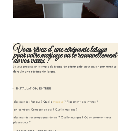
Vous rêvez d’une cérémonie laïque
pour votre mariage ou le renouvellement
de vos vœux ?
Je vous propose un exemple de
trame de cérémonie,
pour savoir
comment se
déroule une cérémonie laïque.
INSTALLATION, ENTREE
-des invités : Par qui ? Quelle
musique
? Placement des invités ?
-un cortège :
Composé de qui ? Quelle musique ?
-des mariés : accompagnés de qui ? Quelle musique ? Où et comment vous
placez-vous ?