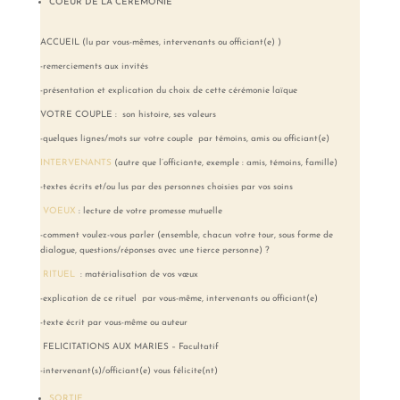
COEUR DE LA CEREMONIE
ACCUEIL (lu par vous-mêmes, intervenants ou officiant(e) )
-remerciements aux invités
-présentation et explication du choix de cette cérémonie laïque
VOTRE COUPLE : son histoire, ses valeurs
-quelques lignes/mots sur votre couple par témoins, amis ou officiant(e)
INTERVENANTS
(autre que l’officiante, exemple : amis, témoins, famille)
-textes écrits et/ou lus par des personnes choisies par vos soins
VOEUX
: lecture de votre promesse mutuelle
-comment voulez-vous parler (ensemble, chacun votre tour, sous forme de
dialogue, questions/réponses avec une tierce personne) ?
RITUEL
: matérialisation de vos vœux
-explication de ce rituel par vous-même, intervenants ou officiant(e)
-texte écrit par vous-même ou auteur
FELICITATIONS AUX MARIES – Facultatif
-intervenant(s)/officiant(e) vous félicite(nt)
SORTIE