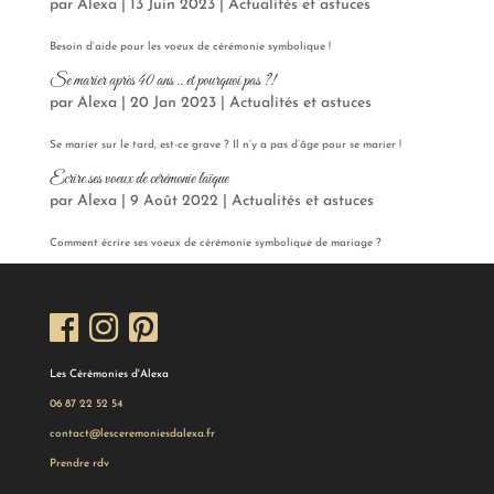
par
Alexa
|
13 Juin 2023
|
Actualités et astuces
Besoin d’aide pour les voeux de cérémonie symbolique !
Se marier après 40 ans .. et pourquoi pas ?!
par
Alexa
|
20 Jan 2023
|
Actualités et astuces
Se marier sur le tard, est-ce grave ? Il n’y a pas d’âge pour se marier !
Ecrire ses voeux de cérémonie laïque
par
Alexa
|
9 Août 2022
|
Actualités et astuces
Comment écrire ses voeux de cérémonie symbolique de mariage ?
Les Cérémonies d'Alexa
06 87 22 52 54
contact@lesceremoniesdalexa.fr
Prendre rdv