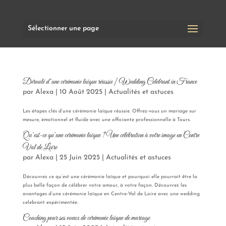
Sélectionner une page
Déroulé d’une cérémonie laïque réussie | Wedding Celebrant in France
par
Alexa
|
10 Août 2025
|
Actualités et astuces
Les étapes clés d’une cérémonie laïque réussie. Offrez-vous un mariage sur
mesure, émotionnel et fluide avec une officiante professionnelle à Tours.
Qu’est-ce qu’une cérémonie laïque ? Une célébration à votre image en Centre
Val de Loire
par
Alexa
|
25 Juin 2025
|
Actualités et astuces
Découvrez ce qu’est une cérémonie laïque et pourquoi elle pourrait être la
plus belle façon de célébrer votre amour, à votre façon. Découvrez les
avantages d’une cérémonie laïque en Centre-Val de Loire avec une wedding
celebrant expérimentée.
Coaching pour ses voeux de cérémonie laïque de mariage