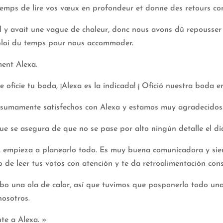
temps de lire vos vœux en profondeur et donne des retours const
il y avait une vague de chaleur, donc nous avons dû repousse
ploi du temps pour nous accommoder.
ent Alexa.
e oficie tu boda, ¡Alexa es la indicada! ¡ Ofició nuestra boda e
sumamente satisfechos con Alexa y estamos muy agradecidos
ue se asegura de que no se pase por alto ningún detalle el dí
, empieza a planearlo todo. Es muy buena comunicadora y si
 de leer tus votos con atención y te da retroalimentación cons
ubo una ola de calor, así que tuvimos que posponerlo todo un
nosotros.
e a Alexa. »