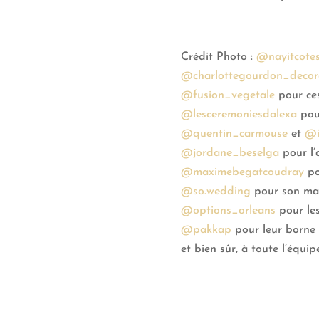
Crédit Photo :
@nayitcote
@charlottegourdon_decora
@fusion_vegetale
pour ces
@lesceremoniesdalexa
pour
@quentin_carmouse
et
@i
@jordane_beselga
pour l’
@maximebegatcoudray
po
@so.wedding
pour son maqu
@options_orleans
pour les
@pakkap
pour leur borne
et bien sûr, à toute l’équi