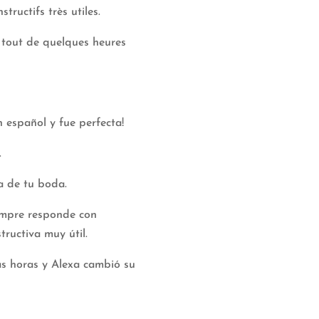
ructifs très utiles.
r tout de quelques heures
n español y fue perfecta!
.
a de tu boda.
empre responde con
tructiva muy útil.
as horas y Alexa cambió su