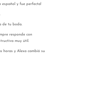
n español y fue perfecta!
.
a de tu boda.
empre responde con
tructiva muy útil.
as horas y Alexa cambió su