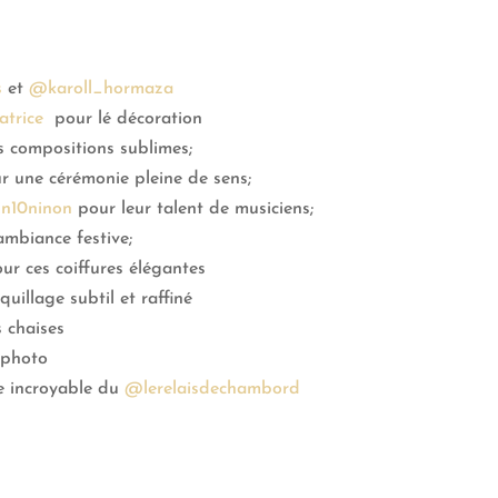
s
et
@karoll_hormaza
trice
pour lé décoration
 compositions sublimes;
 une cérémonie pleine de sens;
n10ninon
pour leur talent de musiciens;
ambiance festive;
ur ces coiffures élégantes
illage subtil et raffiné
 chaises
 photo
pe incroyable du
@lerelaisdechambord