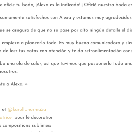
e oficie tu boda, ¡Alexa es la indicada! ¡ Ofició nuestra boda e
sumamente satisfechos con Alexa y estamos muy agradecidos
ue se asegura de que no se pase por alto ningún detalle el dí
, empieza a planearlo todo. Es muy buena comunicadora y si
 de leer tus votos con atención y te da retroalimentación cons
ubo una ola de calor, así que tuvimos que posponerlo todo un
nosotros.
e a Alexa. »
s
et
@karoll_hormaza
trice
pour lé décoration
 compositions sublimes;