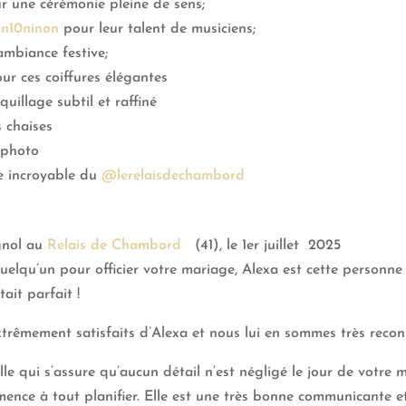
 une cérémonie pleine de sens;
n10ninon
pour leur talent de musiciens;
ambiance festive;
ur ces coiffures élégantes
illage subtil et raffiné
 chaises
 photo
pe incroyable du
@lerelaisdechambord
gnol au
Relais de Chambord
(41), le 1er juillet 2025
elqu’un pour officier votre mariage, Alexa est cette personne !
ait parfait !
rêmement satisfaits d’Alexa et nous lui en sommes très recon
le qui s’assure qu’aucun détail n’est négligé le jour de votre
mence à tout planifier. Elle est une très bonne communicante 