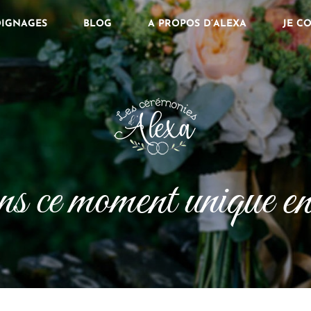
IGNAGES
BLOG
A PROPOS D’ALEXA
JE C
s ce moment unique en