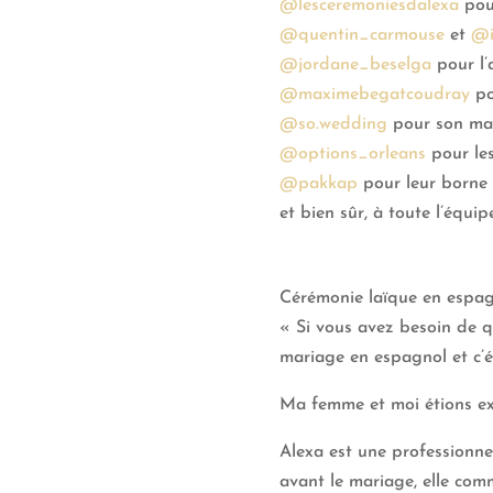
@lesceremoniesdalexa
pour
@quentin_carmouse
et
@i
@jordane_beselga
pour l’
@maximebegatcoudray
po
@so.wedding
pour son maqu
@options_orleans
pour les
@pakkap
pour leur borne
et bien sûr, à toute l’équi
Cérémonie laïque en espa
« Si vous avez besoin de qu
mariage en espagnol et c’ét
Ma femme et moi étions ext
Alexa est une professionnel
avant le mariage, elle com