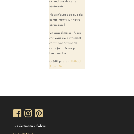
attendions de cette
cérémonie.
Nous n’avons eu que des
compliments sur notre
cérémonie !
Un grand merciii Alexa
car vous avez vraiment
contribué à faire de
cette journée un pur
bonheur !. »
Crédit photo :
Thibault
Atout Pict
Les Cérémonies d'Alexa