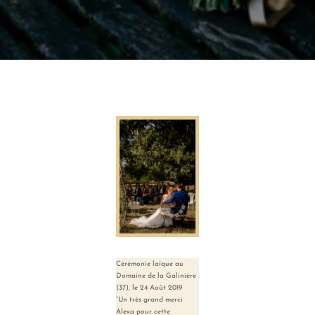
Cérémonie laïque au
Domaine de la Galinière
(37), le 24 Août 2019
“Un très grand merci
Alexa pour cette