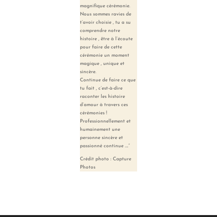
magnifique cérémonie.
Nous sommes ravies de
t’avoir choisie , tu a su
comprendre notre
histoire , être à l’écoute
pour faire de cette
cérémonie un moment
magique , unique et
sincère.
Continue de faire ce que
tu fait , c’est-à-dire
raconter les histoire
d’amour à travers ces
cérémonies !
Professionnellement et
humainement une
personne sincère et
passionné continue ….”
Crédit photo : Capture
Photos