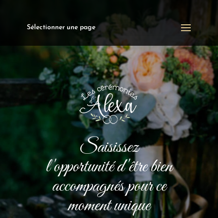
Sélectionner une page
Saisissez
l'opportunité d'être bien
accompagnés pour ce
moment unique