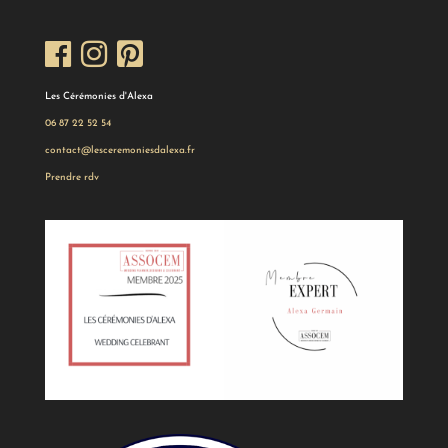
Les Cérémonies d'Alexa
06 87 22 52 54
contact@lesceremoniesdalexa.fr
Prendre rdv