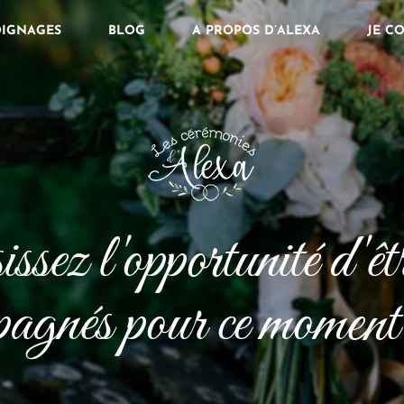
IGNAGES
BLOG
A PROPOS D’ALEXA
JE C
ssez l'opportunité d'êtr
agnés pour ce moment