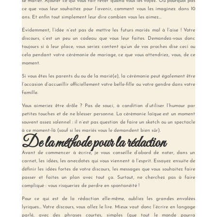
se marier. Ajouter ce qui vous fait rêver quand vous les voyez. Ou pourquoi pas
ce que vous leur souhaitez pour l’avenir, comment vous les imaginez dans 10
ans. Et enfin tout simplement leur dire combien vous les aimez…
Évidemment, l’idée n’est pas de mettre les futurs mariés mal à l’aise ! Votre
discours, c’est un peu un cadeau que vous leur faites. Demandez-vous donc
toujours si à leur place, vous seriez content qu’un de vos proches dise ceci ou
cela pendant votre cérémonie de mariage, ce que vous attendriez, vous, de ce
moment.
Si vous êtes les parents du ou de la marié(e), la cérémonie peut également être
l’occasion d’accueillir officiellement votre belle-fille ou votre gendre dans votre
famille.
Vous aimeriez être drôle ? Pas de souci, à condition d’utiliser l’humour par
petites touches et de ne blesser personne. La cérémonie laïque est un moment
souvent assez solennel : il n’est pas question de faire un sketch ou un spectacle
à ce moment-là (sauf si les mariés vous le demandent bien sûr).
De la méthode pour la rédaction
Avant de commencer à écrire, je vous conseille d’abord de noter, dans un
carnet, les idées, les anecdotes qui vous viennent à l’esprit. Essayez ensuite de
définir les idées fortes de votre discours, les messages que vous souhaitez faire
passer et faites un plan avec tout ça. Surtout, ne cherchez pas à faire
compliqué : vous risqueriez de perdre en spontanéité !
Pour ce qui est de la rédaction elle-même, oubliez les grandes envolées
lyriques… Votre discours, vous allez le lire. Mieux vaut donc l’écrire en langage
parlé, avec des phrases courtes, simples (que tout le monde pourra