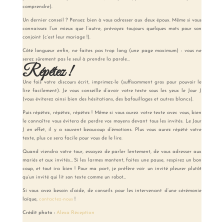
comprendre).
Un dernier conseil ? Pensez bien à vous adresser aux deux époux. Même si vous
connaissez l’un mieux que l’autre, prévoyez toujours quelques mots pour son
conjoint (c’est leur mariage !).
Côté longueur enfin, ne faites pas trop long (une page maximum) : vous ne
serez sûrement pas le seul à prendre la parole…
Répétez !
Une fois votre discours écrit, imprimez-le (suffisamment gros pour pouvoir le
lire facilement). Je vous conseille d’avoir votre texte sous les yeux le Jour J
(vous éviterez ainsi bien des hésitations, des bafouillages et autres blancs).
Puis répétez, répétez, répétez ! Même si vous aurez votre texte avec vous, bien
le connaître vous évitera de perdre vos moyens devant tous les invités. Le Jour
J en effet, il y a souvent beaucoup d’émotions. Plus vous aurez répété votre
texte, plus ce sera facile pour vous de le lire.
Quand viendra votre tour, essayez de parler lentement, de vous adresser aux
mariés et aux invités… Si les larmes montent, faites une pause, respirez un bon
coup, et tout ira bien ! Pour ma part, je préfère voir un invité pleurer plutôt
qu’un invité qui lit son texte comme un robot…
Si vous avez besoin d’aide, de conseils pour les intervenant d’une cérémonie
laïque,
contactez-nous
!
Crédit photo :
Alexa Réception