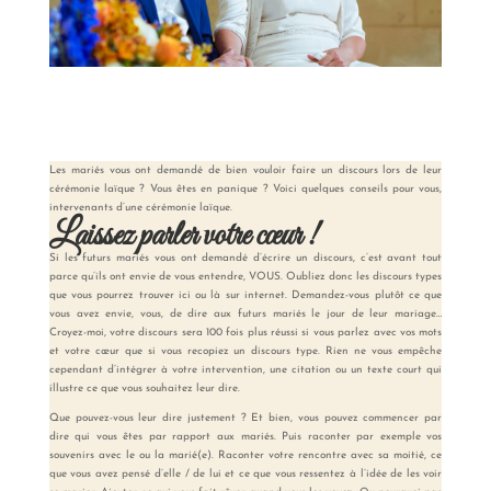
Les mariés vous ont demandé de bien vouloir faire un discours lors de leur
cérémonie laïque ? Vous êtes en panique ? Voici quelques conseils pour vous,
intervenants d’une cérémonie laïque.
Laissez parler votre cœur !
Si les futurs mariés vous ont demandé d’écrire un discours, c’est avant tout
parce qu’ils ont envie de vous entendre, VOUS.
Oubliez donc les discours types
que vous pourrez trouver ici ou là sur internet. Demandez-vous plutôt ce que
vous avez envie, vous, de dire aux futurs mariés le jour de leur mariage…
Croyez-moi, votre discours sera 100 fois plus réussi si vous parlez avec vos mots
et votre cœur que si vous recopiez un discours type. Rien ne vous empêche
cependant d’intégrer à votre intervention,
une citation ou un texte court
qui
illustre ce que vous souhaitez leur dire.
Que pouvez-vous leur dire justement ? Et bien, vous pouvez commencer par
dire qui vous êtes par rapport aux mariés. Puis raconter par exemple vos
souvenirs avec le ou la marié(e). Raconter votre rencontre avec sa moitié, ce
que vous avez pensé d’elle / de lui et ce que vous ressentez à l’idée de les voir