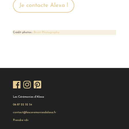
Je contacte Alexa !
Crédit photos :
Brian Photographe
Les Cérémonies d'Alexa
06 87 22 52 54
contact@lesceremoniesdalexa.fr
Prendre rdv