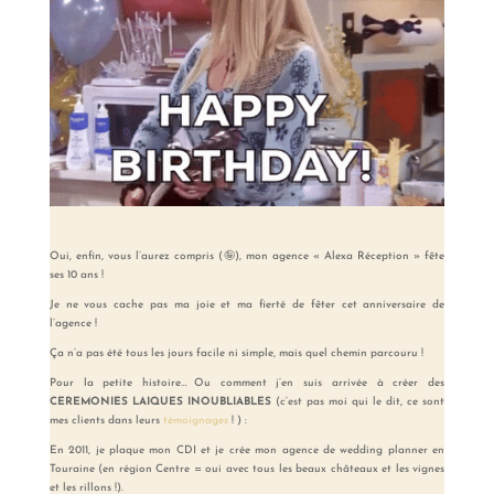
Oui, enfin, vous l’aurez compris (🤪), mon agence « Alexa Réception » fête
ses 10 ans !
Je ne vous cache pas ma joie et ma fierté de fêter cet anniversaire de
l’agence !
Ça n’a pas été tous les jours facile ni simple, mais quel chemin parcouru !
Pour la petite histoire…⠀Ou comment j’en suis arrivée à créer des
CEREMONIES LAIQUES INOUBLIABLES
(c’est pas moi qui le dit, ce sont
mes clients dans leurs
témoignages
! ) :⠀⠀⠀⠀⠀⠀⠀
En 2011, je plaque mon CDI et je crée mon agence de wedding planner en
Touraine (en région Centre = oui avec tous les beaux châteaux et les vignes
et les rillons !).