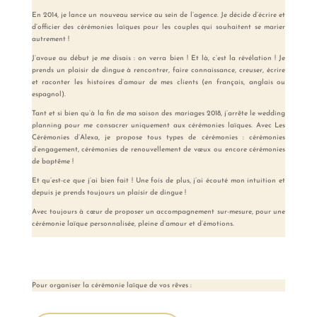
En 2014, je lance un nouveau service au sein de l’agence. Je décide d’écrire et
d’officier des cérémonies laïques pour les couples qui souhaitent se marier
autrement !
J’avoue au début je me disais : on verra bien ! Et là, c’est la révélation ! Je
prends un plaisir de dingue à rencontrer, faire connaissance, creuser, écrire
et raconter les histoires d’amour de mes clients (en français, anglais ou
espagnol).
Tant et si bien qu’à la fin de ma saison des mariages 2018, j’arrête le wedding
planning pour me consacrer uniquement aux cérémonies laïques. Avec Les
Cérémonies d’Alexa, je propose tous types de cérémonies : cérémonies
d’engagement, cérémonies de renouvellement de vœux ou encore cérémonies
de baptême !
Et qu’est-ce que j’ai bien fait ! Une fois de plus, j’ai écouté mon intuition et
depuis je prends toujours un plaisir de dingue !
Avec toujours à cœur de proposer un accompagnement sur-mesure, pour une
cérémonie laïque personnalisée, pleine d’amour et d’émotions.⠀
Pour organiser la cérémonie laïque de vos rêves :